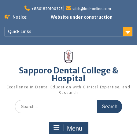
Skip
to
+8801820100325
sdch@bol-online.com
content
Notice:
Website under construction
Quick Links
Sapporo Dental College &
Hospital
Excellence in Dental Education with Clinical Expertise, and
Research
Search
for:
Menu